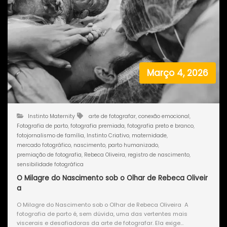
Março 4, 2026
Instinto Maternity
arte de fotografar
,
conexão emocional
,
Fotografia de parto
,
fotografia premiada
,
fotografia preto e branco
,
fotojornalismo de família
,
Instinto Criativo
,
maternidade
,
mercado fotográfico
,
nascimento
,
parto humanizado
,
premiação de fotografia
,
Rebeca Oliveira
,
registro de nascimento
,
sensibilidade fotográfica
O Milagre do Nascimento sob o Olhar de Rebeca Oliveir
a
O Milagre do Nascimento sob o Olhar de Rebeca Oliveira A
fotografia de parto é, sem dúvida, uma das vertentes mais
viscerais e desafiadoras da arte de fotografar. Ela exige…