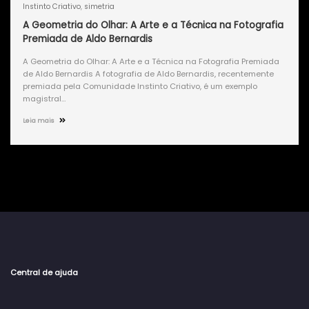
Instinto Criativo
,
simetria
A Geometria do Olhar: A Arte e a Técnica na Fotografia
Premiada de Aldo Bernardis
A Geometria do Olhar: A Arte e a Técnica na Fotografia Premiada
de Aldo Bernardis A fotografia de Aldo Bernardis, recentemente
premiada pela Comunidade Instinto Criativo, é um exemplo
magistral…
Leia mais
Central de ajuda