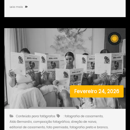
Leia mais
Fevereiro 24, 2026
Conteúdo para fotógrafos
: fotografia de casamento
,
Aldo Bernardis
,
composição fotográfica
,
direção de noiva
,
editorial de casamento
,
foto premiada
,
fotografia preto e branco
,