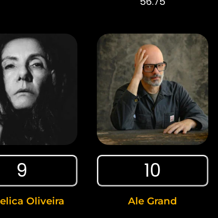
56.75
9
10
lica Oliveira
Ale Grand