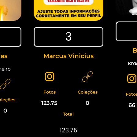
3
B
ias
Marcus Vinicius
Bras
neiro
Fotos
Coleções
Foto
oleções
123.75
0
66
0
Total
123.75