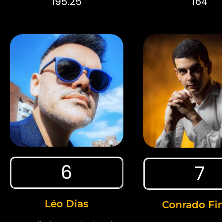
195.25
164
6
7
Léo Dias
Conrado Fin