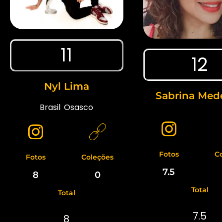
11
12
Nyl Lima
Sabrina Mede
Brasil
,
Osasco
Fotos
C
Fotos
Coleções
7.5
8
0
Total
Total
7.5
8