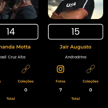
14
15
nanda Motta
Jair Augusto
asil
,
Cruz Alta
Andradrina
s
Coleções
Fotos
Coleções
0
7
0
Total
Total