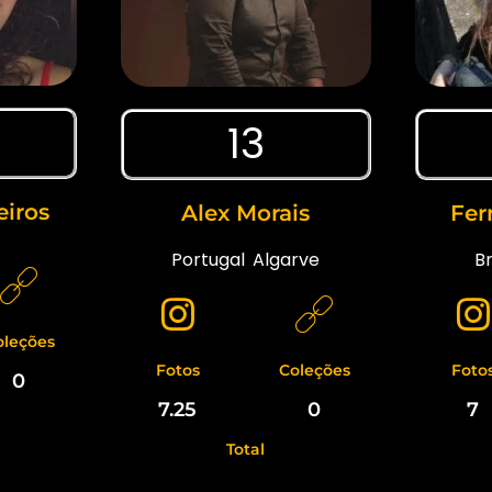
13
iros
Alex Morais
Fer
Portugal
,
Algarve
Br
oleções
Fotos
Coleções
Foto
0
7.25
0
7
Total