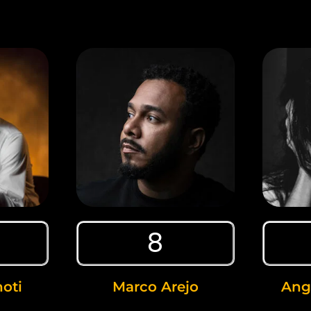
8
oti
Marco Arejo
Ange