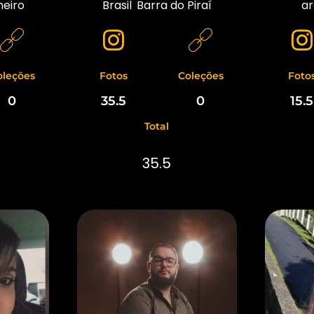
neiro
Brasil
,
Barra do Piraí
ar
oleções
Fotos
Coleções
Foto
0
35.5
0
15.5
Total
35.5