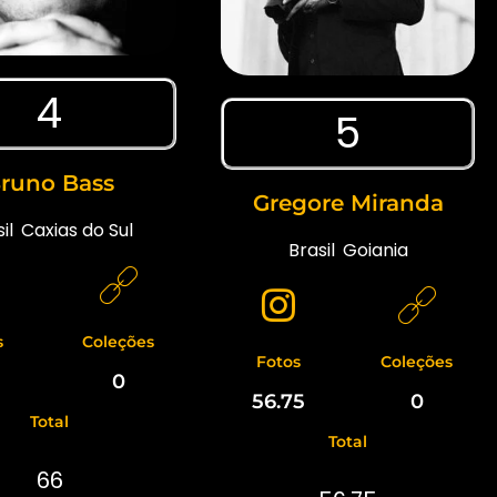
4
5
runo Bass
Gregore Miranda
il
,
Caxias do Sul
Brasil
,
Goiania
s
Coleções
Fotos
Coleções
0
56.75
0
Total
Total
66