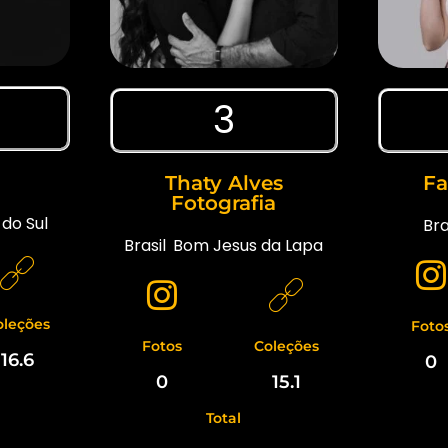
3
Thaty Alves
Fa
Fotografia
do Sul
Bra
Brasil
,
Bom Jesus da Lapa
oleções
Foto
Fotos
Coleções
16.6
0
0
15.1
Total