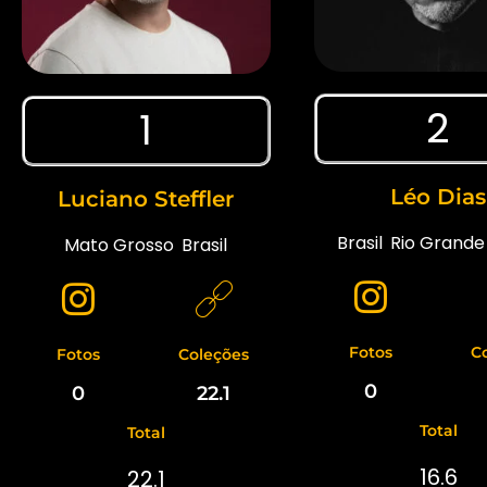
2
1
Léo Dias
Luciano Steffler
Brasil
,
Rio Grande 
Mato Grosso
,
Brasil
Fotos
C
Fotos
Coleções
0
0
22.1
Total
Total
16.6
22.1