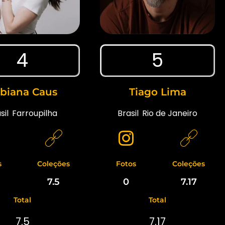
4
5
biana Caus
Tiago Lima
sil
,
Farroupilha
Brasil
,
Rio de Janeiro
s
Coleções
Fotos
Coleções
7.5
0
7.17
Total
Total
7.5
7.17