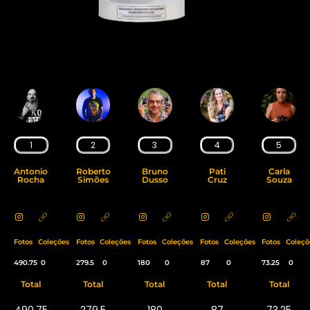
1
2
3
4
5
Antonio
Roberto
Bruno
Pati
Carla
Rocha
Simões
Dusso
Cruz
Souza
Fotos
Coleções
Fotos
Coleções
Fotos
Coleções
Fotos
Coleções
Fotos
Coleçõ
490.75
0
279.5
0
180
0
87
0
73.25
0
Total
Total
Total
Total
Total
490.75
279.5
180
87
73.25