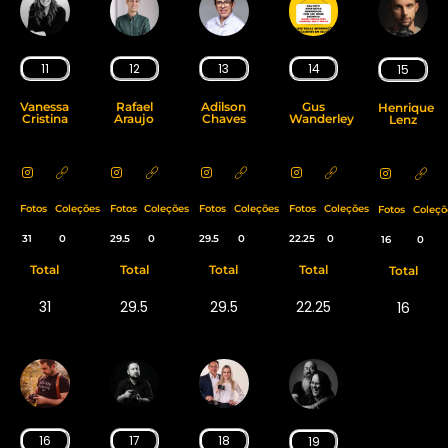
11
12
13
14
15
Vanessa
Rafael
Adilson
Gus
Henrique
Cristina
Araujo
Chaves
Wanderley
Lenz
Fotos
Coleções
Fotos
Coleções
Fotos
Coleções
Fotos
Coleções
Fotos
Coleçõ
31
0
29.5
0
29.5
0
22.25
0
16
0
Total
Total
Total
Total
Total
31
29.5
29.5
22.25
16
16
17
18
19