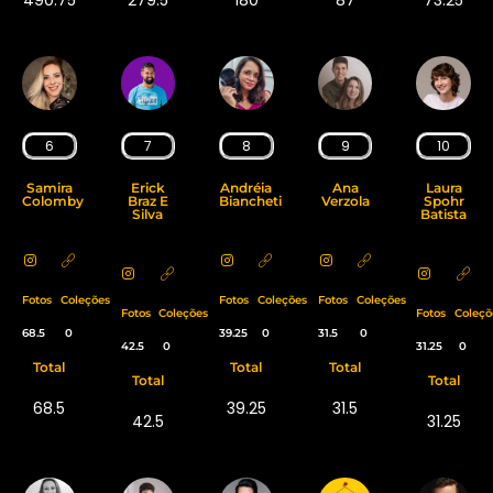
6
7
8
9
10
Samira
Erick
Andréia
Ana
Laura
Colomby
Braz E
Biancheti
Verzola
Spohr
Silva
Batista
Fotos
Coleções
Fotos
Coleções
Fotos
Coleções
Fotos
Coleções
Fotos
Coleçõ
68.5
0
39.25
0
31.5
0
42.5
0
31.25
0
Total
Total
Total
Total
Total
68.5
39.25
31.5
42.5
31.25