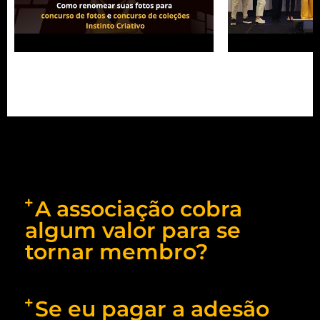
Como renomear suas fotos para os
Instinto Criativo d
concurso de fotos e de coleções
Metamorfose
Instinto Criativo
03:06
09:46
A associação cobra
algum valor para se
tornar membro?
Se eu pagar a adesão