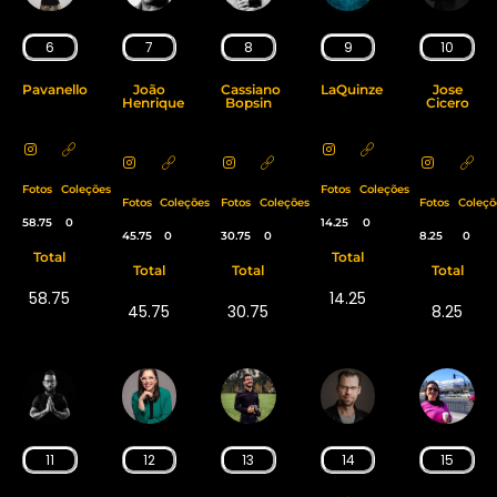
6
7
8
9
10
Pavanello
João
Cassiano
LaQuinze
Jose
Henrique
Bopsin
Cicero
Fotos
Coleções
Fotos
Coleções
Fotos
Coleções
Fotos
Coleções
Fotos
Coleçõ
58.75
0
14.25
0
45.75
0
30.75
0
8.25
0
Total
Total
Total
Total
Total
58.75
14.25
45.75
30.75
8.25
11
12
13
14
15