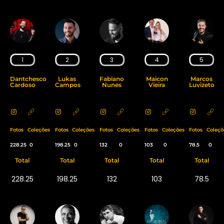
1
2
3
4
5
Dantchesco
Lukas
Fabiano
Maicon
Marcos
Cardoso
Campos
Nunes
Vieira
Luvizeto
Fotos
Coleções
Fotos
Coleções
Fotos
Coleções
Fotos
Coleções
Fotos
Coleçõ
228.25
0
198.25
0
132
0
103
0
78.5
0
Total
Total
Total
Total
Total
228.25
198.25
132
103
78.5