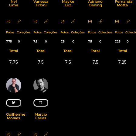
Nyl
Vanessa
Mayke
Adriano
Fernanda
Lima
Tirloni
Luz
Oening
Motta
Fotos
Coleções
Fotos
Coleções
Fotos
Coleções
Fotos
Coleções
Fotos
Coleçõ
7.75
0
7.5
0
7.5
0
7.5
0
7.25
0
Total
Total
Total
Total
Total
7.75
7.5
7.5
7.5
7.25
16
17
Guilherme
Marcio
Moraes
Farias