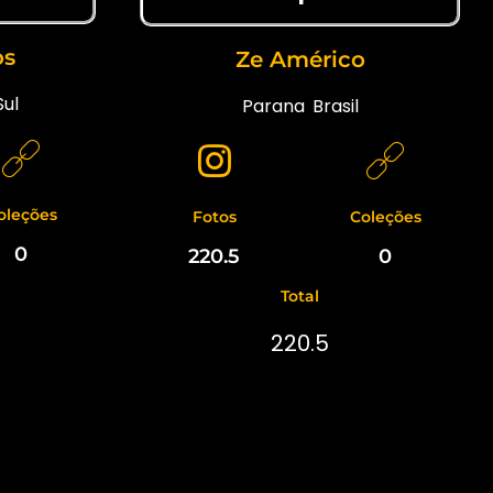
os
Ze Américo
Sul
Parana
,
Brasil
oleções
Fotos
Coleções
0
220.5
0
Total
220.5