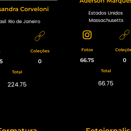
Aderson Marque
sandra Corveloni
Estados Unidos
,
Massachusetts
sil
,
Rio de Janeiro
Fotos
Coleçõ
s
Coleções
66.75
0
75
0
Total
Total
66.75
224.75
Formatura
Fotojornali