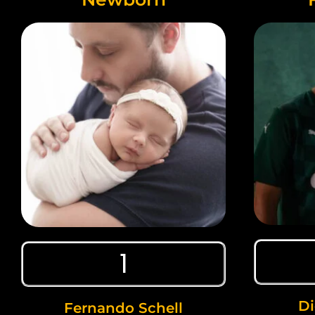
1
Di
Fernando Schell