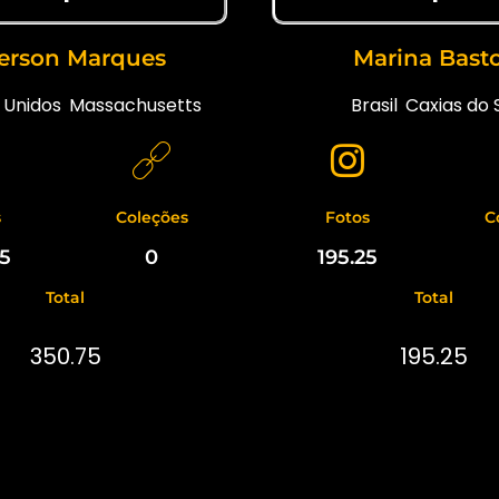
erson Marques
Marina Bast
 Unidos
,
Massachusetts
Brasil
,
Caxias do 
s
Coleções
Fotos
C
75
0
195.25
Total
Total
350.75
195.25