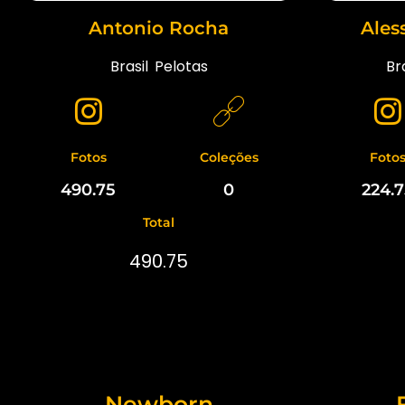
Antonio Rocha
Ales
Brasil
,
Pelotas
Bra
Fotos
Coleções
Foto
490.75
0
224.
Total
490.75
Newborn