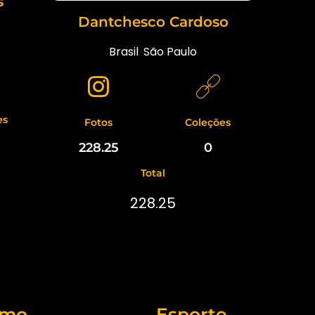
s
Dantchesco Cardoso
Brasil
,
São Paulo
es
Fotos
Coleções
228.25
0
Total
228.25
smo
Esporte