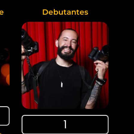
e
Debutantes
1