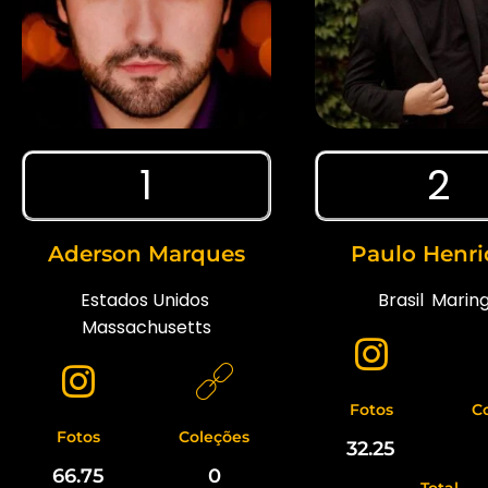
1
2
Aderson Marques
Paulo Henr
Estados Unidos
,
Brasil
,
Marin
Massachusetts
Fotos
C
Fotos
Coleções
32.25
66.75
0
Total