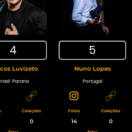
4
5
cos Luvizeto
Nuno Lopes
rasil
,
Parana
Portugal
s
Coleções
Fotos
Coleções
0
14
0
Total
Total