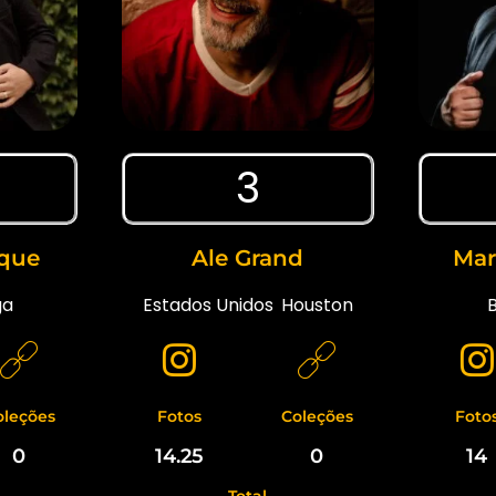
3
ique
Ale Grand
Mar
ga
Estados Unidos
,
Houston
B
oleções
Fotos
Coleções
Foto
0
14.25
0
14
Total