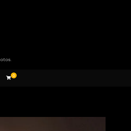
fotos.
0