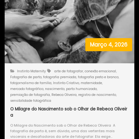
Março 4, 2026
Instinto Maternity
arte de fotografar
,
conexão emocional
,
Fotografia de parto
,
fotografia premiada
,
fotografia preto e branco
,
fotojornalismo de família
,
Instinto Criativo
,
maternidade
,
mercado fotográfico
,
nascimento
,
parto humanizado
,
premiação de fotografia
,
Rebeca Oliveira
,
registro de nascimento
,
sensibilidade fotográfica
O Milagre do Nascimento sob o Olhar de Rebeca Oliveir
a
O Milagre do Nascimento sob o Olhar de Rebeca Oliveira A
fotografia de parto é, sem dúvida, uma das vertentes mais
viscerais e desafiadoras da arte de fotografar. Ela exige…