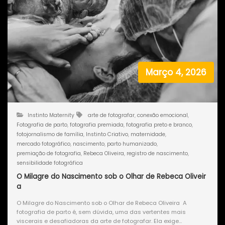
Março 4, 2026
Instinto Maternity
arte de fotografar
,
conexão emocional
,
Fotografia de parto
,
fotografia premiada
,
fotografia preto e branco
,
fotojornalismo de família
,
Instinto Criativo
,
maternidade
,
mercado fotográfico
,
nascimento
,
parto humanizado
,
premiação de fotografia
,
Rebeca Oliveira
,
registro de nascimento
,
sensibilidade fotográfica
O Milagre do Nascimento sob o Olhar de Rebeca Oliveir
a
O Milagre do Nascimento sob o Olhar de Rebeca Oliveira A
fotografia de parto é, sem dúvida, uma das vertentes mais
viscerais e desafiadoras da arte de fotografar. Ela exige…