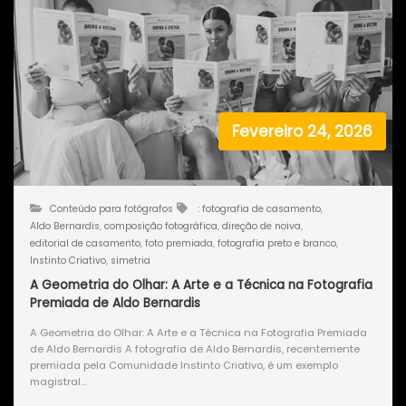
Fevereiro 24, 2026
Conteúdo para fotógrafos
: fotografia de casamento
,
Aldo Bernardis
,
composição fotográfica
,
direção de noiva
,
editorial de casamento
,
foto premiada
,
fotografia preto e branco
,
Instinto Criativo
,
simetria
A Geometria do Olhar: A Arte e a Técnica na Fotografia
Premiada de Aldo Bernardis
A Geometria do Olhar: A Arte e a Técnica na Fotografia Premiada
de Aldo Bernardis A fotografia de Aldo Bernardis, recentemente
premiada pela Comunidade Instinto Criativo, é um exemplo
magistral…