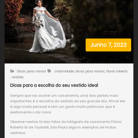
Junho 7, 2023
Dicas para noivas
criatividade
,
dicas para noivas
,
flavio roberto
,
vestido
Dicas para a escolha do seu vestido ideal
Sempre que vai ocorrer um casamento, uma das partes mais
importantes é a escolha do vestido do seu grande dia. Afinal ele
é algo muito pessoal e tem um gosto muito particular que é
exatamente o da noiva.
Observe nestas lindas fotos do fotógrafo de casamento Flávio
Roberto lá de Taubaté, São Paulo alguns exemplos de lindos
vestidos.