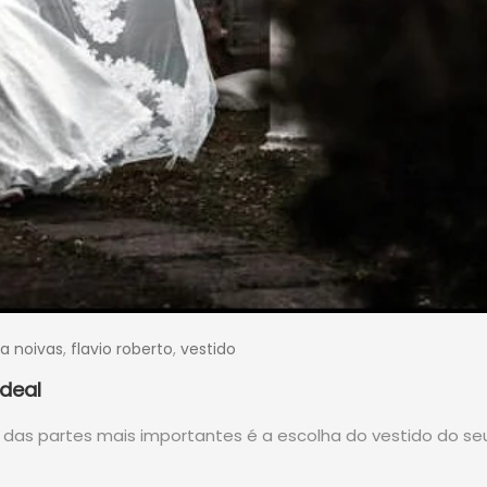
ra noivas
,
flavio roberto
,
vestido
ideal
s partes mais importantes é a escolha do vestido do seu g