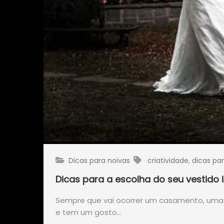
Dicas para noivas
criatividade
,
dicas pa
Dicas para a escolha do seu vestido 
Sempre que vai ocorrer um casamento, uma da
e tem um gosto…