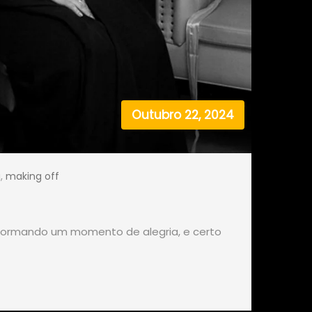
Outubro 22, 2024
a
,
making off
 formando um momento de alegria, e certo