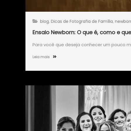
blog
,
Dicas de Fotografia de Família
,
newbor
Ensaio Newborn: O que é, como e que
Para você que deseja conhecer um pouco mai
Leia mais