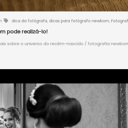
n
dica da fotógrafa
,
dicas para fotógrafo newborn
,
Fotogra
m pode realizá-lo!
s sobre o universo do recém-nascido / fotografia newbor