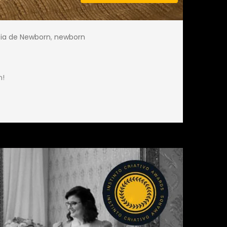
fia de Newborn
,
newborn
n!