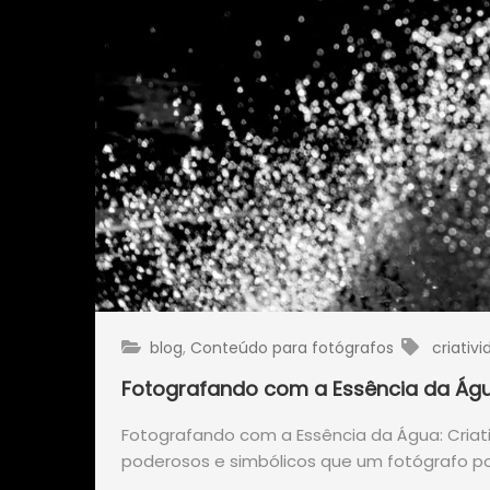
blog
,
Conteúdo para fotógrafos
criativ
Fotografando com a Essência da Águ
Fotografando com a Essência da Água: Cria
poderosos e simbólicos que um fotógrafo po