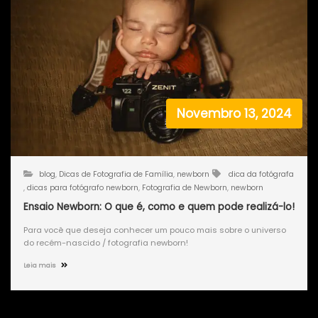
Novembro 13, 2024
blog
,
Dicas de Fotografia de Família
,
newborn
dica da fotógrafa
,
dicas para fotógrafo newborn
,
Fotografia de Newborn
,
newborn
Ensaio Newborn: O que é, como e quem pode realizá-lo!
Para você que deseja conhecer um pouco mais sobre o universo
do recém-nascido / fotografia newborn!
Leia mais