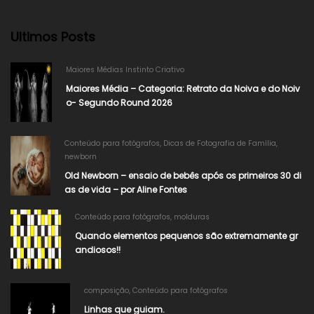
Ultimos Posts
Maiores Médias Instinto Criativo
Maiores Média – Categoria: Retrato da Noiva e do Noiv
o- Segundo Round 2026​
Conteúdo para fotógrafos
,
Dicas de Fotografia de Família
,
newborn
Old Newborn – ensaio de bebês após os primeiros 30 di
as de vida – por Aline Fontes
Conteúdo para fotógrafos
,
molduras
Quando elementos pequenos são extremamente gr
andiosos!!
composição
,
Conteúdo para fotógrafos
Linhas que guiam.