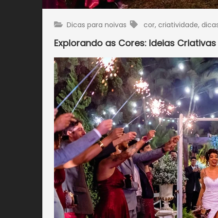
Dicas para noivas
cor
,
criatividade
,
dica
Explorando as Cores: Ideias Criativ