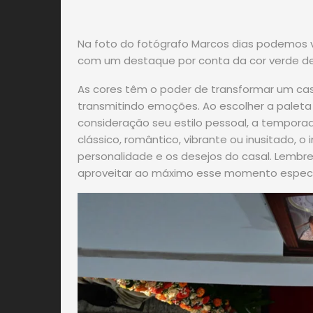
Na foto do fotógrafo Marcos dias podemos v
com um destaque por conta da cor verde de
As cores têm o poder de transformar um ca
transmitindo emoções. Ao escolher a paleta
consideração seu estilo pessoal, a temporad
clássico, romântico, vibrante ou inusitado, o
personalidade e os desejos do casal. Lembre
aproveitar ao máximo esse momento especi