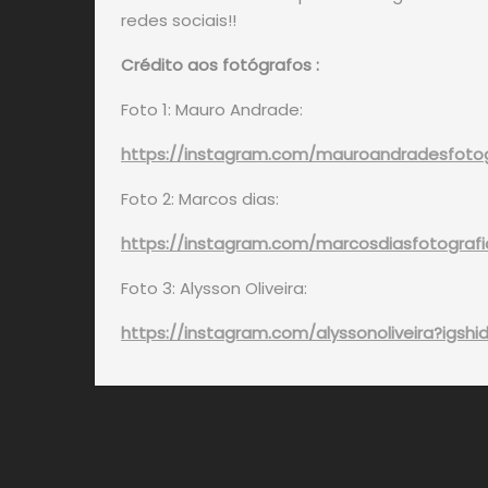
redes sociais!!
Crédito aos fotógrafos :
Foto 1: Mauro Andrade:
https://instagram.com/mauroandradesfoto
Foto 2: Marcos dias:
https://instagram.com/marcosdiasfotogra
Foto 3: Alysson Oliveira:
https://instagram.com/alyssonoliveira?ig