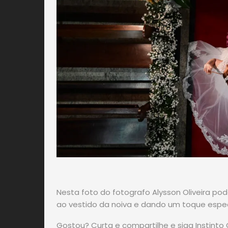
Nesta foto do fotografo Alysson Oliveira p
ao vestido da noiva e dando um toque especi
Gostou? Curta e compartilhe e siga Instinto