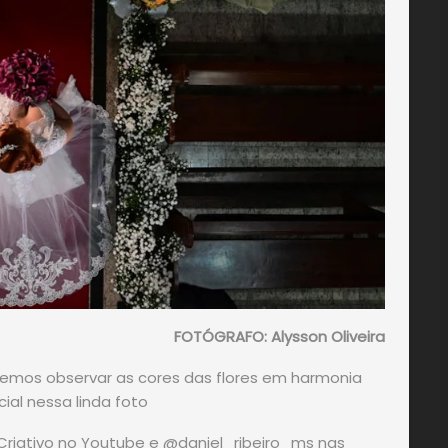
FOTÓGRAFO: Alysson Oliveira
odemos observar as cores das flores em harmonia
al nessa linda foto
 Criativo no Youtube e @daniel_ribeiro_ms nas