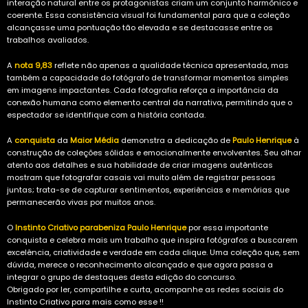
interação natural entre os protagonistas criam um conjunto harmônico e
coerente. Essa consistência visual foi fundamental para que a coleção
alcançasse uma pontuação tão elevada e se destacasse entre os
trabalhos avaliados.
A
nota 9,83
reflete não apenas a qualidade técnica apresentada, mas
também a capacidade do fotógrafo de transformar momentos simples
em imagens impactantes. Cada fotografia reforça a importância da
conexão humana como elemento central da narrativa, permitindo que o
espectador se identifique com a história contada.
A
conquista
da
Maior Média
demonstra a dedicação de
Paulo Henrique
à
construção de coleções sólidas e emocionalmente envolventes. Seu olhar
atento aos detalhes e sua habilidade de criar imagens autênticas
mostram que fotografar casais vai muito além de registrar pessoas
juntas; trata-se de capturar sentimentos, experiências e memórias que
permanecerão vivas por muitos anos.
O
Instinto Criativo
parabeniza
Paulo Henrique
por essa importante
conquista e celebra mais um trabalho que inspira fotógrafos a buscarem
excelência, criatividade e verdade em cada clique. Uma coleção que, sem
dúvida, merece o reconhecimento alcançado e que agora passa a
integrar o grupo de destaques desta edição do concurso.
Obrigado por ler, compartilhe e curta, acompanhe as redes sociais do
Instinto Criativo para mais como esse !!