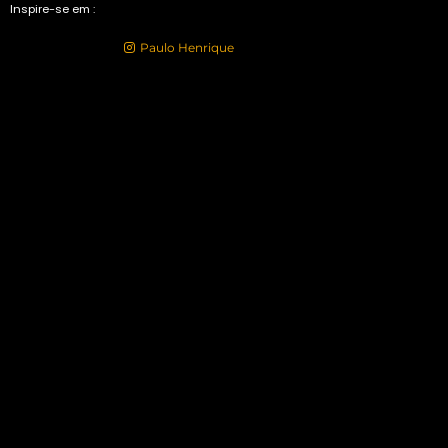
Inspire-se em :
Have an account?
Paulo Henrique
or
Register