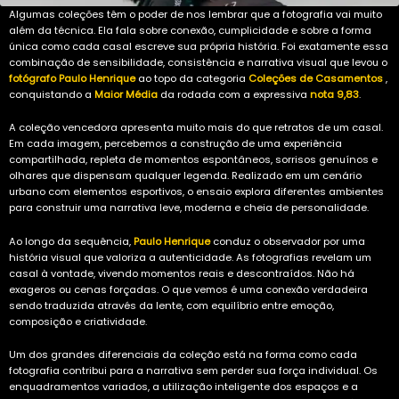
Algumas coleções têm o poder de nos lembrar que a fotografia vai muito
além da técnica. Ela fala sobre conexão, cumplicidade e sobre a forma
única como cada casal escreve sua própria história. Foi exatamente essa
combinação de sensibilidade, consistência e narrativa visual que levou o
fotógrafo Paulo Henrique
ao topo da categoria
Coleções de Casamentos
,
conquistando a
Maior Média
da rodada com a expressiva
nota 9,83
.
A coleção vencedora apresenta muito mais do que retratos de um casal.
Em cada imagem, percebemos a construção de uma experiência
compartilhada, repleta de momentos espontâneos, sorrisos genuínos e
olhares que dispensam qualquer legenda. Realizado em um cenário
urbano com elementos esportivos, o ensaio explora diferentes ambientes
para construir uma narrativa leve, moderna e cheia de personalidade.
Ao longo da sequência,
Paulo Henrique
conduz o observador por uma
história visual que valoriza a autenticidade. As fotografias revelam um
casal à vontade, vivendo momentos reais e descontraídos. Não há
exageros ou cenas forçadas. O que vemos é uma conexão verdadeira
sendo traduzida através da lente, com equilíbrio entre emoção,
composição e criatividade.
Um dos grandes diferenciais da coleção está na forma como cada
fotografia contribui para a narrativa sem perder sua força individual. Os
enquadramentos variados, a utilização inteligente dos espaços e a