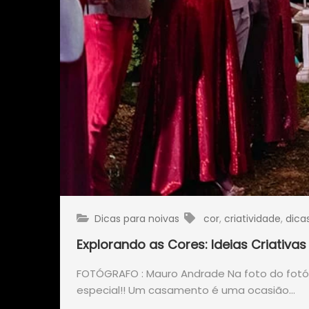
Dicas para noivas
cor
,
criatividade
,
dica
Explorando as Cores: Ideias Criativ
FOTÓGRAFO : Mauro Andrade Na foto do fot
especial!! Um casamento é uma ocasião…