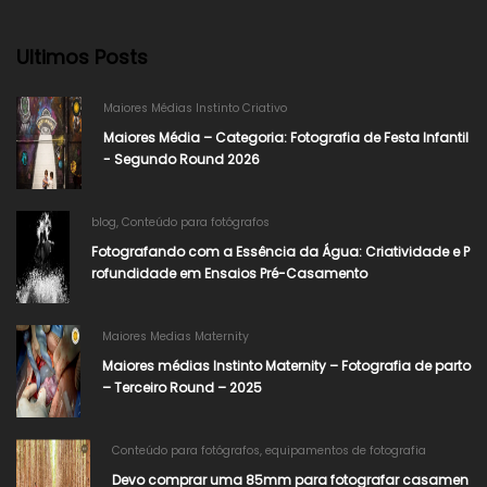
Ultimos Posts
Maiores Médias Instinto Criativo
Maiores Média – Categoria: Fotografia de Festa Infantil
- Segundo Round 2026​
blog
,
Conteúdo para fotógrafos
Fotografando com a Essência da Água: Criatividade e P
rofundidade em Ensaios Pré-Casamento
Maiores Medias Maternity
Maiores médias Instinto Maternity – Fotografia de parto
– Terceiro Round – 2025
Conteúdo para fotógrafos
,
equipamentos de fotografia
Devo comprar uma 85mm para fotografar casamen