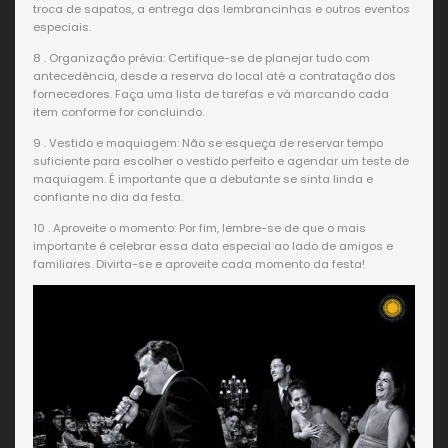
troca de sapatos, a entrega das lembrancinhas e outros eventos
especiais.
8 . Organização prévia: Certifique-se de planejar tudo com
antecedência, desde a reserva do local até a contratação dos
fornecedores. Faça uma lista de tarefas e vá marcando cada
item conforme for concluindo.
9 . Vestido e maquiagem: Não se esqueça de reservar tempo
suficiente para escolher o vestido perfeito e agendar um teste de
maquiagem. É importante que a debutante se sinta linda e
confiante no dia da festa.
10 . Aproveite o momento: Por fim, lembre-se de que o mais
importante é celebrar essa data especial ao lado de amigos e
familiares. Divirta-se e aproveite cada momento da festa!