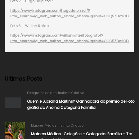
Foto 2 – Hugo Dalpizzol :
https://www.instagram.com/hugodalpizzol/?
utm_source=ig_web_button_share_sheet&igshid=OGQ5ZDc2ODk2ZA
Foto 3 – Willian Rafael :
https://www.instagram.com/willianrafaelfotografo/?
utm_source=ig_web_button_share_sheet&igshid=OGQ5ZDc2ODk2ZA
Ultimos Posts
Fotógrafos do ano: Instinto Criativo
Quem é Luciana Martins? Ganhadora do prêmio de Foto
grafia do Ano na Categoria Família
Maiores Médias Instinto Criativo
Maiores Médias : Coleções – Categoria: Família – Ter