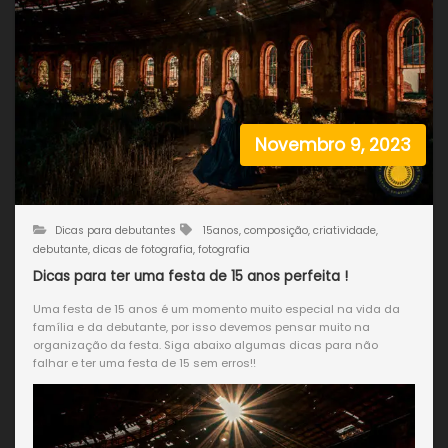
Novembro 9, 2023
Dicas para debutantes
15anos
,
composição
,
criatividade
,
debutante
,
dicas de fotografia
,
fotografia
Dicas para ter uma festa de 15 anos perfeita !
Uma festa de 15 anos é um momento muito especial na vida da
família e da debutante, por isso devemos pensar muito na
organização da festa. Siga abaixo algumas dicas para não
falhar e ter uma festa de 15 sem erros!!