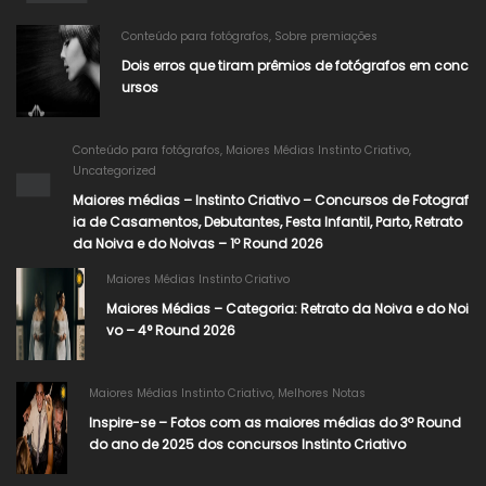
Conteúdo para fotógrafos
,
Sobre premiações
Dois erros que tiram prêmios de fotógrafos em conc
ursos
Conteúdo para fotógrafos
,
Maiores Médias Instinto Criativo
,
Uncategorized
Maiores médias – Instinto Criativo – Concursos de Fotograf
ia de Casamentos, Debutantes, Festa Infantil, Parto, Retrato
da Noiva e do Noivas – 1º Round 2026
Maiores Médias Instinto Criativo
Maiores Médias – Categoria: Retrato da Noiva e do Noi
vo – 4° Round 2026
Maiores Médias Instinto Criativo
,
Melhores Notas
Inspire-se – Fotos com as maiores médias do 3º Round
do ano de 2025 dos concursos Instinto Criativo