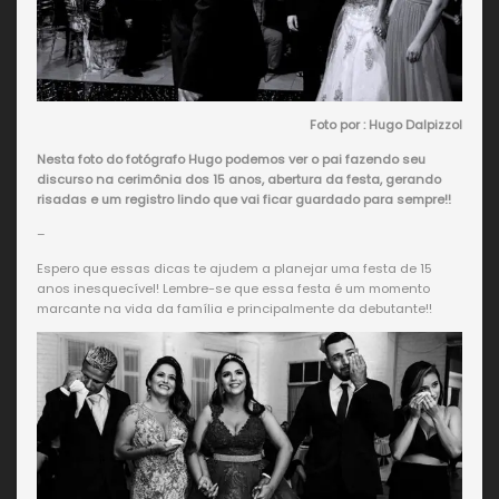
Foto por : Hugo Dalpizzol
Nesta foto do fotógrafo Hugo podemos ver o pai fazendo seu
discurso na cerimônia dos 15 anos, abertura da festa, gerando
risadas e um registro lindo que vai ficar guardado para sempre!!
–
Espero que essas dicas te ajudem a planejar uma festa de 15
anos inesquecível! Lembre-se que essa festa é um momento
marcante na vida da família e principalmente da debutante!!