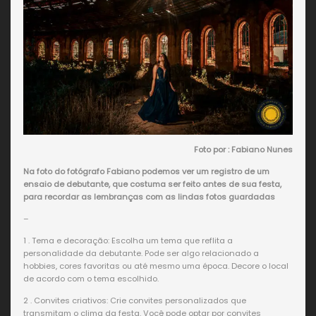
Foto por : Fabiano Nunes
Na foto do fotógrafo Fabiano podemos ver um registro de um
ensaio de debutante, que costuma ser feito antes de sua festa,
para recordar as lembranças com as lindas fotos guardadas
–
1 . Tema e decoração: Escolha um tema que reflita a
personalidade da debutante. Pode ser algo relacionado a
hobbies, cores favoritas ou até mesmo uma época. Decore o local
de acordo com o tema escolhido.
2 . Convites criativos: Crie convites personalizados que
transmitam o clima da festa. Você pode optar por convites