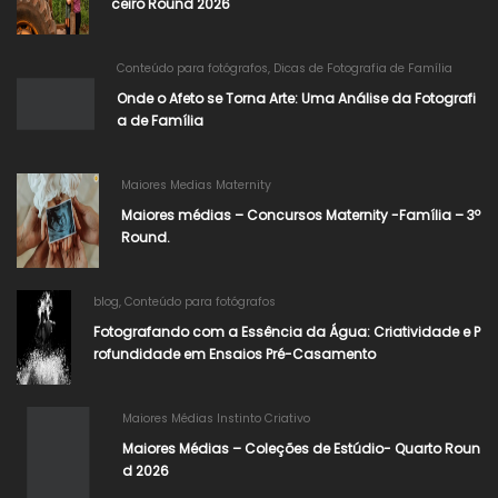
ceiro Round 2026
Conteúdo para fotógrafos
,
Dicas de Fotografia de Família
Onde o Afeto se Torna Arte: Uma Análise da Fotografi
a de Família
Maiores Medias Maternity
Maiores médias – Concursos Maternity -Família – 3º
Round.
blog
,
Conteúdo para fotógrafos
Fotografando com a Essência da Água: Criatividade e P
rofundidade em Ensaios Pré-Casamento
Maiores Médias Instinto Criativo
Maiores Médias – Coleções de Estúdio- Quarto Roun
d 2026