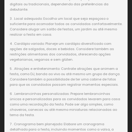
digitais ou tradicionais, dependendo das preferências da
debutante.
3 . Local adequado: Escolha um local que seja espaçoso o
suficiente para acomodar todos os convidados confortavelmente.
Considere alugar um salão de festas, um jardim ou até mesmo
realizar a festa em casa.
4 . Cardápio variado: Planeje um cardápio diversificado com
opções de salgados, doces e bebidas. Considere também as
restrições alimentares dos convidados, oferecendo opções
vegetarianas, veganas e sem glúten.
5 . Atrações e entretenimento: Contrate atrações que animem a
festa, como DJ, banda ao vivo ou até mesmo um grupo de dança.
Considere também a possibilidade de ter uma cabine de fotos
para que os convidados possam registrar momentos especiais.
6 . Lembrancinhas personalizadas: Prepare lembrancinhas
únicas e personalizadas para os convidados levarem para casa
como uma recordação da festa. Pode ser algo simples, como
chaveiros, canecas ou até mesmo miniaturas relacionadas ao
tema da festa.
7 . Cronograma bem planejado: Elabore um cronograma
detalhado para a festa, incluindo momentos como a valsa, a