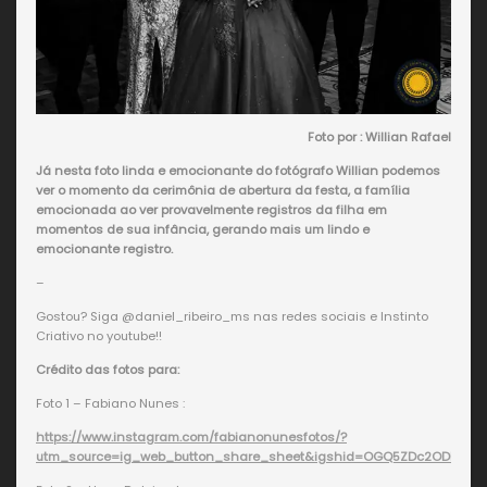
Foto por : Willian Rafael
Já nesta foto linda e emocionante do fotógrafo Willian podemos
ver o momento da cerimônia de abertura da festa, a família
emocionada ao ver provavelmente registros da filha em
momentos de sua infância, gerando mais um lindo e
emocionante registro.
–
Gostou? Siga @daniel_ribeiro_ms nas redes sociais e Instinto
Criativo no youtube!!
Crédito das fotos para:
Foto 1 – Fabiano Nunes :
https://www.instagram.com/fabianonunesfotos/?
utm_source=ig_web_button_share_sheet&igshid=OGQ5ZDc2ODk2ZA