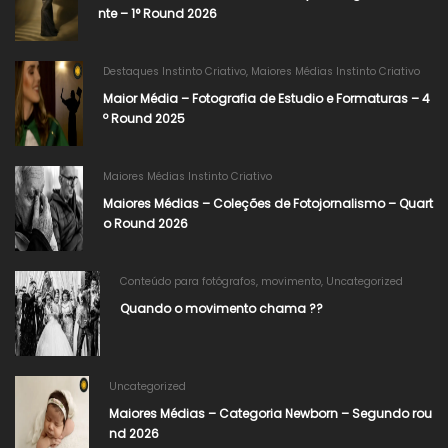
nte – 1° Round 2026
Destaques Instinto Criativo
,
Maiores Médias Instinto Criativo
Maior Média – Fotografia de Estudio e Formaturas – 4
º Round 2025
Maiores Médias Instinto Criativo
Maiores Médias – Coleções de Fotojornalismo – Quart
o Round 2026
Conteúdo para fotógrafos
,
movimento
,
Uncategorized
Quando o movimento chama ??
Uncategorized
Maiores Médias – Categoria Newborn – Segundo rou
nd 2026