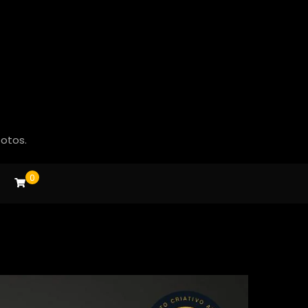
fotos.
0