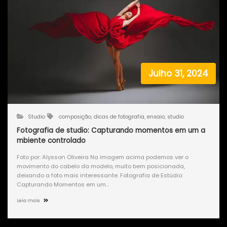
Julho 31, 2024
Studio
composição
,
dicas de fotografia
,
ensaio
,
studio
Fotografia de studio: Capturando momentos em um a
mbiente controlado
Foto por: Alysson Oliveira Na imagem acima podemos ver o
movimento do cabelo da modelo, muito bem posicionada,
deixando a foto mais interessante. Fotografia de Estúdio:
Capturando Momentos em um…
Leia mais