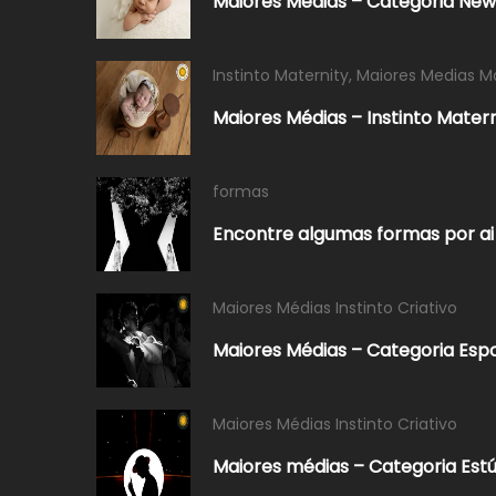
Maiores Médias – Categoria Ne
Instinto Maternity
,
Maiores Medias M
Maiores Médias – Instinto Mater
formas
Encontre algumas formas por ai
Maiores Médias Instinto Criativo
Maiores Médias – Categoria Esp
Maiores Médias Instinto Criativo
Maiores médias – Categoria Estú