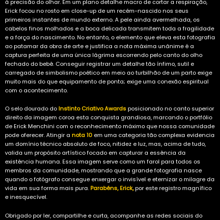
à precisão do olhar. Em um plano detalhe macro de cortar a respiração,
Erick focou no rosto em close-up de um recém-nascido nos seus
primeiros instantes de mundo externo. A pele ainda avermelhada, os
cabelos finos molhados e a boca delicada transmitem toda a fragilidade
e a força do nascimento. No entanto, o elemento que eleva esta fotografia
ao patamar da obra de arte e justifica a nota máxima unânime é a
captura perfeita de uma única lágrima escorrendo pelo canto do olho
fechado do bebê. Conseguir registrar um detalhe tão ínfimo, sutil e
carregado de simbolismo poético em meio ao turbilhão de um parto exige
muito mais do que equipamento de ponta; exige uma conexão espiritual
com o acontecimento.
O selo dourado do
Instinto Criativo Awards
posicionado no canto superior
direito da imagem coroa esta conquista grandiosa, marcando o portfólio
de Erick Menchini com o reconhecimento máximo que nossa comunidade
pode oferecer. Atingir a
nota 10
em uma categoria tão complexa evidencia
um domínio técnico absoluto de foco, nitidez e luz, mas, acima de tudo,
valida um propósito artístico focado em capturar a essência da
existência humana. Essa imagem serve como um farol para todos os
membros da comunidade, mostrando que a grande fotografia nasce
quando o fotógrafo consegue enxergar o invisível e eternizar o milagre da
vida em sua forma mais pura.
Parabéns, Erick,
por este registro magnífico
e inesquecível.
Obrigado por ler, compartilhe e curta, acompanhe as redes sociais do