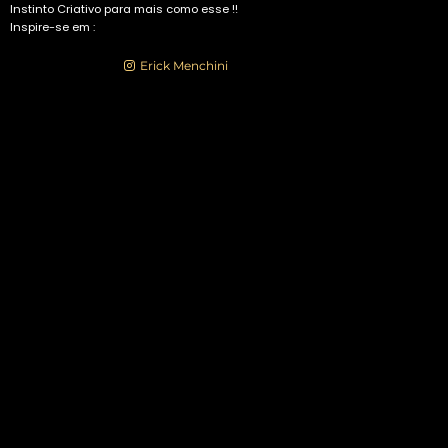
Instinto Criativo para mais como esse !!
Inspire-se em :
Have an account?
Erick Menchini
or
Register