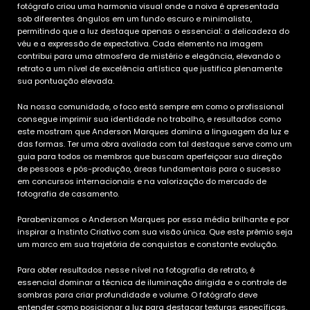
fotógrafo criou uma harmonia visual onde a noiva é apresentada
sob diferentes ângulos em um fundo escuro e minimalista,
permitindo que a luz destaque apenas o essencial: a delicadeza do
véu e a expressão de expectativa. Cada elemento na imagem
contribui para uma atmosfera de mistério e elegância, elevando o
retrato a um nível de excelência artística que justifica plenamente
sua pontuação elevada.
Na nossa comunidade, o foco está sempre em como o profissional
consegue imprimir sua identidade no trabalho, e resultados como
este mostram que Anderson Marques domina a linguagem da luz e
das formas. Ter uma obra avaliada com tal destaque serve como um
guia para todos os membros que buscam aperfeiçoar sua direção
de pessoas e pós-produção, áreas fundamentais para o sucesso
em concursos internacionais e na valorização do mercado de
fotografia de casamento.
Parabenizamos o Anderson Marques por essa média brilhante e por
inspirar a Instinto Criativo com sua visão única. Que este prêmio seja
um marco em sua trajetória de conquistas e constante evolução.
Para obter resultados nesse nível na fotografia de retrato, é
essencial dominar a técnica de iluminação dirigida e o controle de
sombras para criar profundidade e volume. O fotógrafo deve
entender como posicionar a luz para destacar texturas específicas,