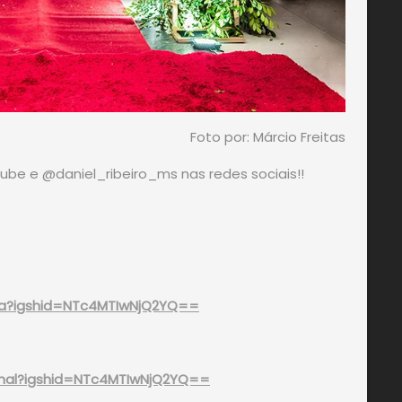
Foto por: Márcio Freitas
tube e @daniel_ribeiro_ms nas redes sociais!!
fia?igshid=NTc4MTIwNjQ2YQ==
sional?igshid=NTc4MTIwNjQ2YQ==