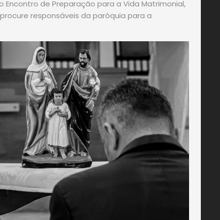
do Encontro de Preparação para a Vida Matrimonial,
rocure responsáveis da paróquia para a