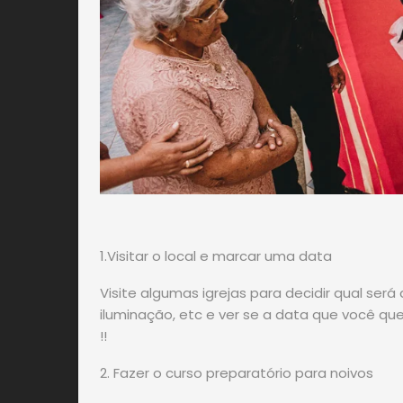
1.Visitar o local e marcar uma data
Visite algumas igrejas para decidir qual ser
iluminação, etc e ver se a data que você qu
!!
2. Fazer o curso preparatório para noivos