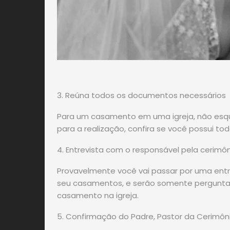
3. Reúna todos os documentos necessários
Para um casamento em uma igreja, não esq
para a realização, confira se você possui to
4. Entrevista com o responsável pela cerimô
Provavelmente você vai passar por uma entr
seu casamentos, e serão somente perguntas
casamento na igreja.
5. Confirmação do Padre, Pastor da Cerimôn