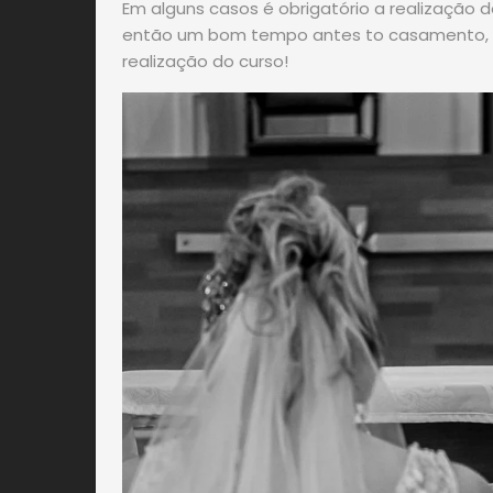
Em alguns casos é obrigatório a realização 
então um bom tempo antes to casamento, p
realização do curso!