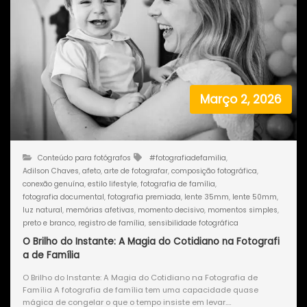
Março 2, 2026
Conteúdo para fotógrafos
#fotografiadefamilia
,
Adilson Chaves
,
afeto
,
arte de fotografar
,
composição fotográfica
,
conexão genuína
,
estilo lifestyle
,
fotografia de família
,
fotografia documental
,
fotografia premiada
,
lente 35mm
,
lente 50mm
,
luz natural
,
memórias afetivas
,
momento decisivo
,
momentos simples
,
preto e branco
,
registro de família
,
sensibilidade fotográfica
O Brilho do Instante: A Magia do Cotidiano na Fotografi
a de Família
O Brilho do Instante: A Magia do Cotidiano na Fotografia de
Família A fotografia de família tem uma capacidade quase
mágica de congelar o que o tempo insiste em levar.…