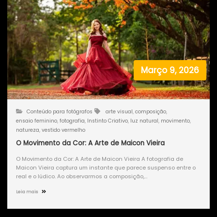
Março 9, 2026
Conteúdo para fotógrafos
arte visual
,
composição
,
ensaio feminino
,
fotografia
,
Instinto Criativo
,
luz natural
,
movimento
,
natureza
,
vestido vermelho
O Movimento da Cor: A Arte de Maicon Vieira
O Movimento da Cor: A Arte de Maicon Vieira A fotografia de
Maicon Vieira captura um instante que parece suspenso entre o
real e o lúdico. Ao observarmos a composição,…
Leia mais