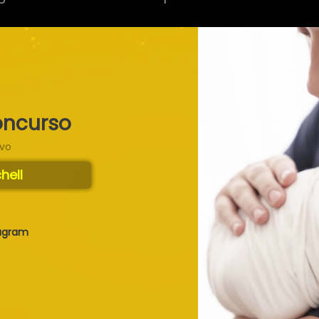
oncurso
ivo
hell
tagram