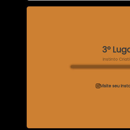
3º Lug
Instinto Criat
Visite seu Ins