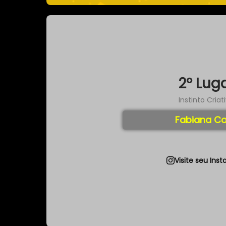
2º Lug
Instinto Criat
Fabiana C
Visite seu Ins