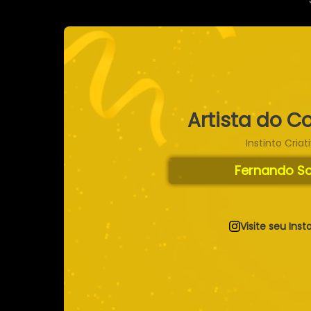
Artista do C
Instinto Criat
Fernando Sc
Visite seu Ins