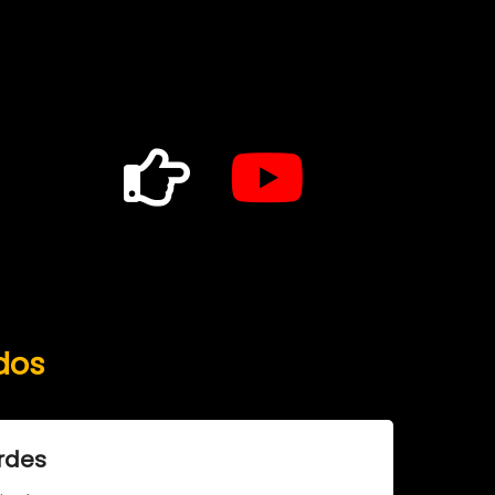
dos
rdes