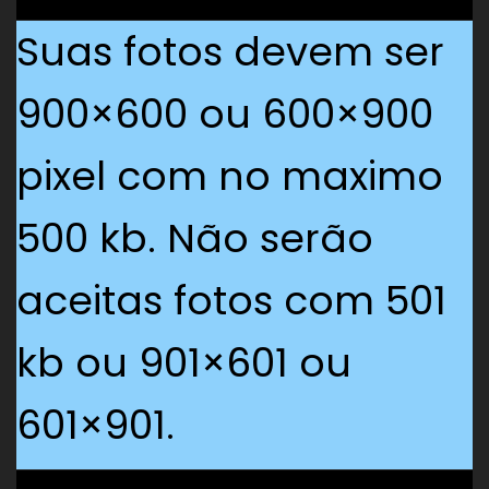
Suas fotos devem ser
900×600 ou 600×900
pixel com no maximo
500 kb. Não serão
aceitas fotos com 501
kb ou 901×601 ou
601×901.