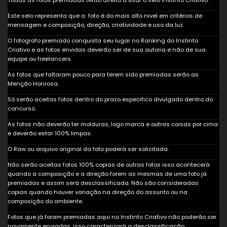
Todas as fotos premiadas terão direito a usar o selo Instinto Criativo.
Este selo representa que a foto é do mais alto nivel em critérios de
mensagem e composição, direção, criatividade e uso da luz.
O fotografo premiado conquista seu lugar no Ranking do Instinto
Criativo e as fotos envidas deverão ser de sua autoria e não de sua
equipe ou freelancers.
As fotos que faltaram pouco para terem sido premiadas serão as
Menção Honrosa.
Só serão aceitas fotos dentro do prazo especifico divulgado dentro do
concurso.
As fotos não deverão ter molduras, logo marca e outras coisas por cima
e deverão estar 100% limpas.
O Raw ou arquivo original da foto poderá ser solicitada.
Não serão aceitas fotos 100% copias de outras fotos isso acontecerá
quando a composição e a direção forem as mesmas de uma foto já
premiadas e assim será desclassificada. Não são consideradas
copias quando houver variação na direção do assunto ou na
composição do ambiente.
Fotos que já foram premiadas aqui no Instinto Criativo não poderão ser
novamente enviadas, isso caracterizará a desclassificação