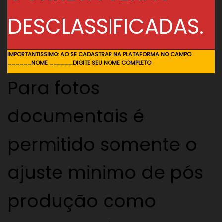
DESCLASSIFICADAS.
IMPORTANTISSIMO: AO SE CADASTRAR NA PLATAFORMA NO CAMPO
______NOME ______DIGITE SEU NOME COMPLETO
Para fotos
documentais é
permitido somente o
ajuste minimo de pós
produção como