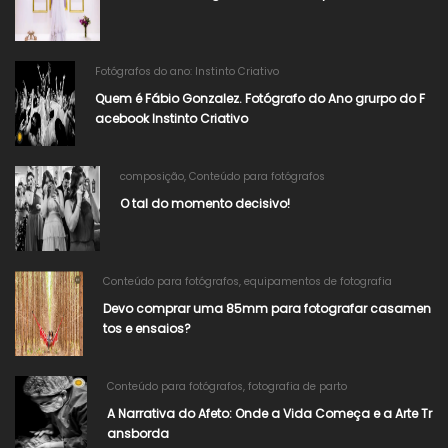
Fotógrafos do ano: Instinto Criativo
Quem é Fábio Gonzalez. Fotógrafo do Ano grurpo do F
acebook Instinto Criativo
composição
,
Conteúdo para fotógrafos
O tal do momento decisivo!
Conteúdo para fotógrafos
,
equipamentos de fotografia
Devo comprar uma 85mm para fotografar casamen
tos e ensaios?
Conteúdo para fotógrafos
,
fotografia de parto
A Narrativa do Afeto: Onde a Vida Começa e a Arte Tr
ansborda