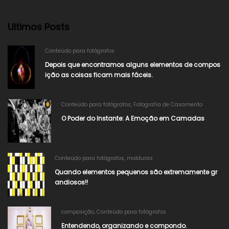
Ultimos Posts
Conteúdo para fotógrafos
Depois que encontramos alguns elementos de compos
ição as coisas ficam mais fáceis.
Conteúdo para fotógrafos
,
Fotografia de Casamento
O Poder do Instante: A Emoção em Camadas
Conteúdo para fotógrafos
,
molduras
Quando elementos pequenos são extremamente gr
andiosos!!
composição
,
Conteúdo para fotógrafos
Entendendo, organizando e compondo.