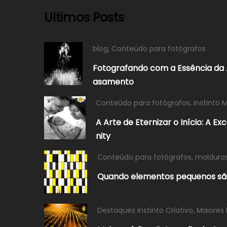
Ultimos Posts
blog
,
Conteúdo para fotógrafos
Fotografando com a Essência da 
asamento
Conteúdo para fotógrafos
,
Instinto 
A Arte de Eternizar o Início: A E
nity
Conteúdo para fotógrafos
,
moldura
Quando elementos pequenos sã
Destaques Instinto Criativo
,
Maiores 