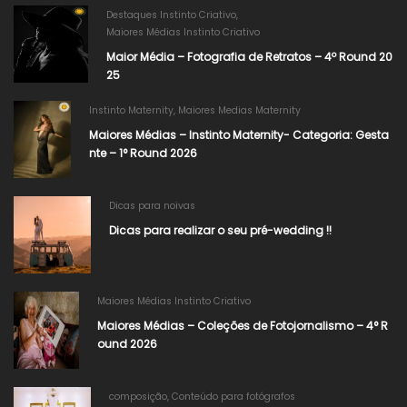
Destaques Instinto Criativo
,
Maiores Médias Instinto Criativo
Maior Média – Fotografia de Retratos – 4º Round 20
25
Instinto Maternity
,
Maiores Medias Maternity
Maiores Médias – Instinto Maternity- Categoria: Gesta
nte – 1° Round 2026
Dicas para noivas
Dicas para realizar o seu pré-wedding !!
Maiores Médias Instinto Criativo
Maiores Médias – Coleções de Fotojornalismo – 4° R
ound 2026​
composição
,
Conteúdo para fotógrafos