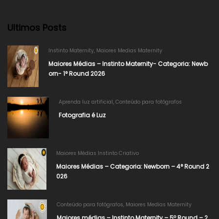
Ultimos Posts
Instinto Maternity
,
Maiores Medias Maternity
Maiores Médias – Instinto Maternity- Categoria: Newb
orn- 1° Round 2026
Aprenda luz artificial
,
Conteúdo para fotógrafos
Fotografia é Luz
Maiores Médias Instinto Criativo
Maiores Médias – Categoria: Newborn – 4° Round 2
026​
Conteúdo para fotógrafos
,
Maiores Medias Maternity
Maiores médias – Instinto Maternity – 5º Round – 2