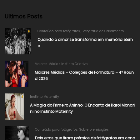
Ultimos Posts
Conteúdo para fotógrafos
,
Fotografia de Casamento
Quando o amor se transforma em memória etern
a
Maiores Médias Instinto Criativo
Maiores Médias – Coleções de Formatura – 4° Roun
d 2026​
Instinto Maternity
A Magia do Primeiro Aninho: O Encanto de Karol Monari
ni no Instinto Maternity
Conteúdo para fotógrafos
,
Sobre premiações
Dois erros que tiram prêmios de fotógrafos em conc