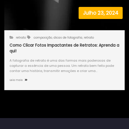
Julho 23, 2024
retrato
composição
,
dicas de fotografia
,
retrato
Como Clicar Fotos Impactantes de Retratos: Aprenda a
qui!
A fotografia de retrato é uma das formas mais poderosas de
capturar a essência de uma pessoa. Um retrato bem feito pode
contar uma história, transmitir emoções e criar uma…
Leia mais