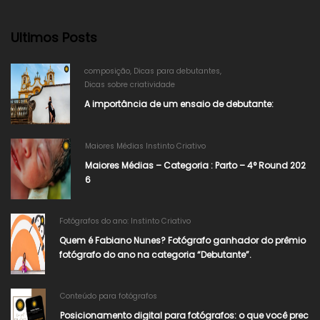
Ultimos Posts
composição
,
Dicas para debutantes
,
Dicas sobre criatividade
A importância de um ensaio de debutante:
Maiores Médias Instinto Criativo
Maiores Médias – Categoria : Parto – 4° Round 202
6
Fotógrafos do ano: Instinto Criativo
Quem é Fabiano Nunes? Fotógrafo ganhador do prêmio
fotógrafo do ano na categoria “Debutante”.
Conteúdo para fotógrafos
Posicionamento digital para fotógrafos: o que você prec