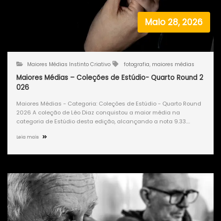
Maio 28, 2026
Maiores Médias Instinto Criativo
fotografia
,
maiores médias
Maiores Médias – Coleções de Estúdio- Quarto Round 2
026
Maiores Médias - Categoria: Coleções de Estúdio - Quarto Round
2026 A coleção de Léo Diaz conquistou a maior média na
categoria de Estúdio desta edição, alcançando a nota 9.33.…
Leia mais