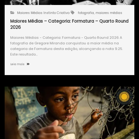
Maiores Médias Instinto Criativo
fotografia
,
maiores médias
Maiores Médias – Categoria: Formatura – Quarto Round
2026
Maiores Médias - Categoria: Formatura - Quarto Round 2026 A
fotografia de Gregore Miranda conquistou a maior média na
categoria de Formatura desta edição, alcançando a nota 9.25.
Este resultado…
Leia mais