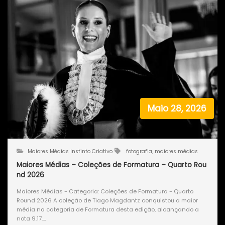
Maio 28, 2026
Maiores Médias Instinto Criativo
fotografia
,
maiores médias
Maiores Médias – Coleções de Formatura – Quarto Rou
nd 2026
Maiores Médias - Categoria: Coleções de Formatura - Quarto
Round 2026 A coleção de Tiago Magdantz conquistou a maior
média na categoria de Formatura desta edição, alcançando a
nota 9.17.…