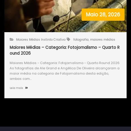
Maio 28, 2026
Maiores Médias Instinto Criativo
fotografia
,
maiores médias
Maiores Médias – Categoria: Fotojornalismo – Quarto R
ound 2026
Maiores Médias - Categoria: Fotojornalismo - Quarto Round 2026
As fotografias de Ale Grand e Angélica De Oliveira alcançaram a
maior média na categoria de Fotojornalismo desta edição,
ambas com…
Leia mais