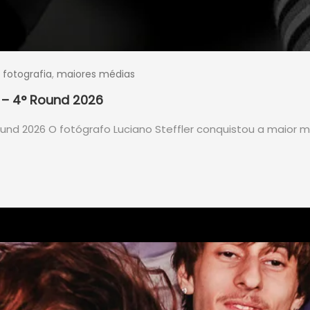
,
fotografia
,
maiores médias
 – 4° Round 2026
und 2026 O fotógrafo Luciano Steffler conquistou a maior 