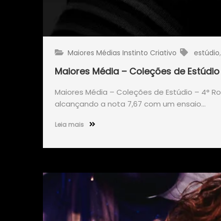
Maiores Médias Instinto Criativo
estúdio
Maiores Média – Coleções de Estúdio
Maiores Média – Coleções de Estúdio – 4° Ro
alcançando a nota 7,67 com um ensaio…
Leia mais