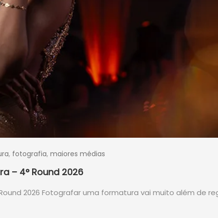
ura
,
fotografia
,
maiores médias
ra – 4° Round 2026​
Round 2026 Fotografar uma formatura vai muito além de reg