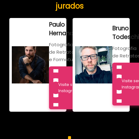
jurados
Paulo
Bruno
Hernandez
Todeschi
Fotografia
Fotografia
de Retratos
de Retrato
e Formaturas
Visite se
Visite seu
Instagr
Instagram