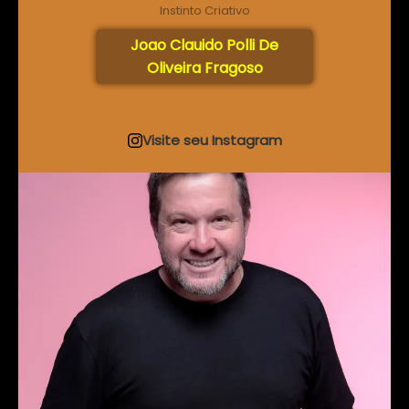
Instinto Criativo
Joao Clauido Polli De
Oliveira Fragoso
Visite seu Instagram