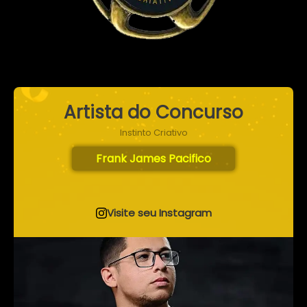
Artista do Concurso
Instinto Criativo
Frank James Pacifico
Visite seu Instagram