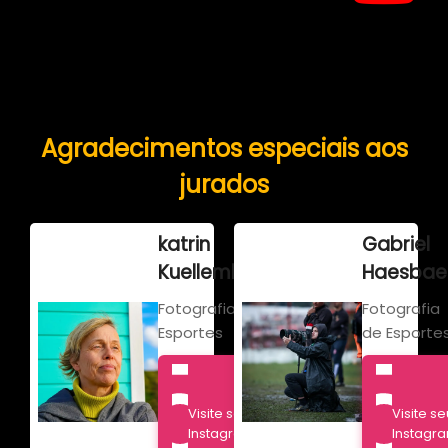
Agradecimentos especiais aos
jurados
katrin
Gabriel
Kuellember
Haesbae
Fotografia de
Fotografia
Esportes
de Esporte
Visite seu
Visite se
Instagram
Instagr