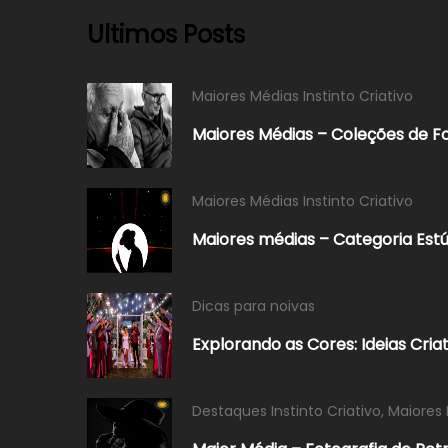
Ultimos Posts
Maiores Médias Instinto Criativo
Maiores Médias – Coleções de F
Maiores Médias Instinto Criativo
Maiores médias – Categoria Estú
Dicas para noivas
Explorando as Cores: Ideias Cri
Destaques Instinto Criativo
,
Maiores 