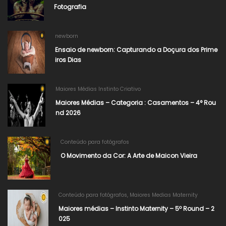
Fotografia
newborn
Ensaio de newborn: Capturando a Doçura dos Prime
iros Dias
Maiores Médias Instinto Criativo
Maiores Médias – Categoria : Casamentos – 4° Rou
nd 2026
Conteúdo para fotógrafos
O Movimento da Cor: A Arte de Maicon Vieira
Conteúdo para fotógrafos
,
Maiores Medias Maternity
Maiores médias – Instinto Maternity – 5º Round – 2
025