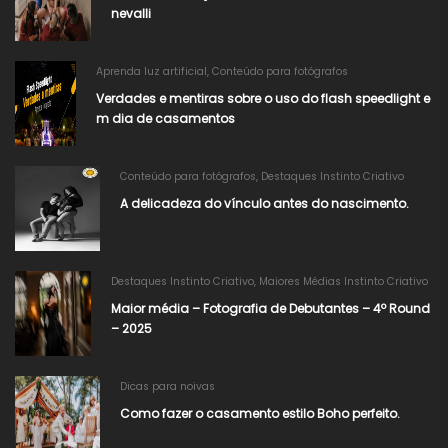
nevalli​
Aprenda luz artificial
,
Conteúdo para fotógrafos
Verdades e mentiras sobre o uso do flash speedlight e
m dia de casamentos
Conteúdo para fotógrafos
,
Destaques Instinto Criativo
A delicadeza do vínculo antes do nascimento.
Destaques Instinto Criativo
,
Maiores Médias Instinto Criativo
Maior média – Fotografia de Debutantes – 4º Round
– 2025
Dicas para noivas
Como fazer o casamento estilo Boho perfeito.