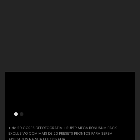
Pack com mais 20 cores – Presets
exclusivos pra Lightroom + (Super
bônus)
+ de 20 CORES DEFOTOGRAFIA + SUPER MEGA BÔNUSUM PACK
EXCLUSIVO COM MAIS DE 20 PRESETS PRONTOS PARA SEREM
APLICADOS NA SUA FOTOGRAFIA.